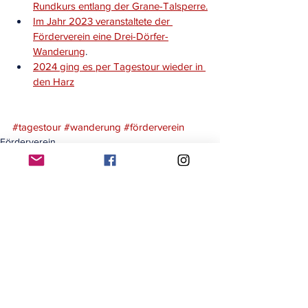
Rundkurs entlang der Grane-Talsperre.
Im Jahr 2023 veranstaltete der 
Förderverein eine Drei-Dörfer-
Wanderung
.
2024 ging es per Tagestour wieder in 
den Harz
#tagestour
#wanderung
#förderverein
Förderverein
Alle ansehen
Aktuelle Beiträge