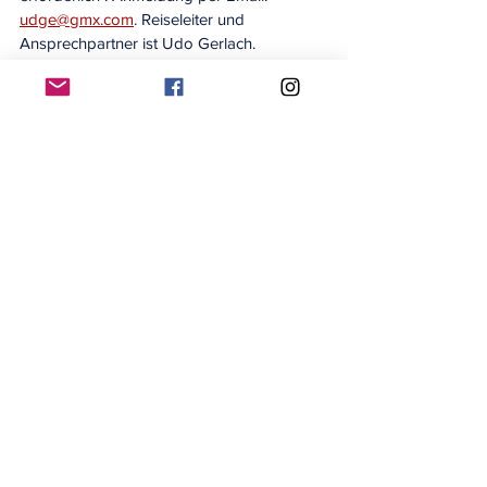
udge@gmx.com
. Reiseleiter und 
Ansprechpartner ist Udo Gerlach.
#tagestour
#wanderung
#harz
#förderverein
Förderverein
Alle ansehen
Aktuelle Beiträge