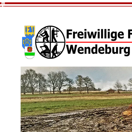
M
E
N
U