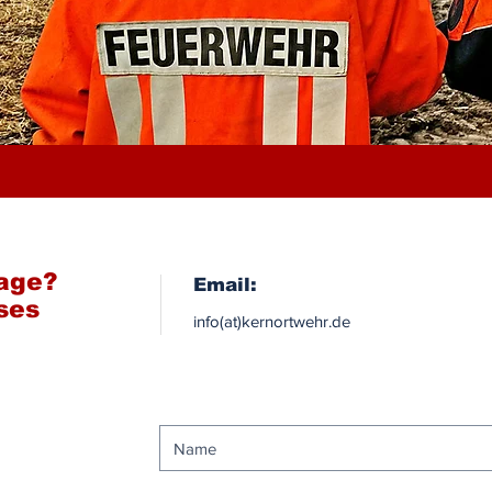
rage?
Email:
ses
info
(at)kernortwehr.de