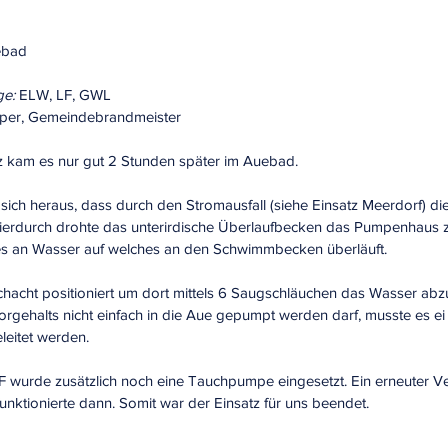
ebad
ge:
 ELW, LF, GWL
üper, Gemeindebrandmeister
z kam es nur gut 2 Stunden später im Auebad.
 sich heraus, dass durch den Stromausfall (siehe Einsatz Meerdorf) d
ierdurch drohte das unterirdische Überlaufbecken das Pumpenhaus z
es an Wasser auf welches an den Schwimmbecken überläuft.
hacht positioniert um dort mittels 6 Saugschläuchen das Wasser ab
rgehalts nicht einfach in die Aue gepumpt werden darf, musste es ei
leitet werden.
wurde zusätzlich noch eine Tauchpumpe eingesetzt. Ein erneuter V
unktionierte dann. Somit war der Einsatz für uns beendet.