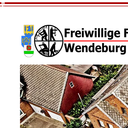
M
E
N
U