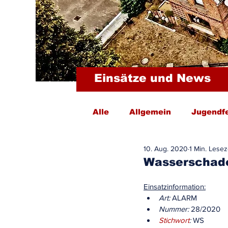
Einsätze und News
Alle
Allgemein
Jugendf
10. Aug. 2020
1 Min. Lesez
Wasserschade
Einsatzinformation:
Art:
 ALARM
Nummer:
 28/2020
Stichwort
:
 WS