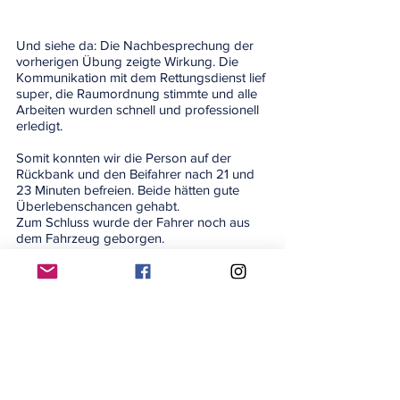
Und siehe da: Die Nachbesprechung der 
vorherigen Übung zeigte Wirkung. Die 
Kommunikation mit dem Rettungsdienst lief 
super, die Raumordnung stimmte und alle 
Arbeiten wurden schnell und professionell 
erledigt.
Somit konnten wir die Person auf der 
Rückbank und den Beifahrer nach 21 und 
23 Minuten befreien. Beide hätten gute 
Überlebenschancen gehabt.
Zum Schluss wurde der Fahrer noch aus 
dem Fahrzeug geborgen.
Nachdem alles an Material wieder verlastet 
war, folgte die letzte Nachbesprechung 
des Tages mit einem kühlen Getränk.
Fazit: 
Ein unfassbar lehrreicher Tag für alle, 
die mit dabei waren.Wir alle haben 
unheimlich viel gelernt und mitgenommen.