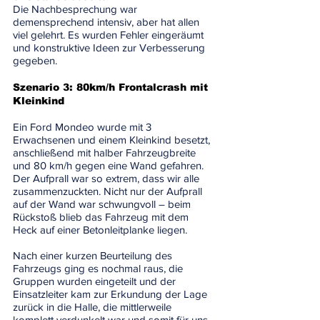
Die Nachbesprechung war 
demensprechend intensiv, aber hat allen 
viel gelehrt. Es wurden Fehler eingeräumt 
und konstruktive Ideen zur Verbesserung 
gegeben. 
Szenario 3: 80km/h Frontalcrash mit 
Kleinkind
Ein Ford Mondeo wurde mit 3 
Erwachsenen und einem Kleinkind besetzt, 
anschließend mit halber Fahrzeugbreite 
und 80 km/h gegen eine Wand gefahren. 
Der Aufprall war so extrem, dass wir alle 
zusammenzuckten. Nicht nur der Aufprall 
auf der Wand war schwungvoll – beim 
Rückstoß blieb das Fahrzeug mit dem 
Heck auf einer Betonleitplanke liegen.
Nach einer kurzen Beurteilung des 
Fahrzeugs ging es nochmal raus, die 
Gruppen wurden eingeteilt und der 
Einsatzleiter kam zur Erkundung der Lage 
zurück in die Halle, die mittlerweile 
komplett verdunkelt war und somit für uns 