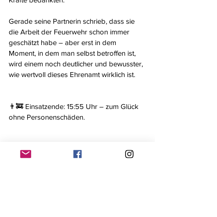
Gerade seine Partnerin schrieb, dass sie 
die Arbeit der Feuerwehr schon immer 
geschätzt habe – aber erst in dem 
Moment, in dem man selbst betroffen ist, 
wird einem noch deutlicher und bewusster, 
wie wertvoll dieses Ehrenamt wirklich ist.
👨‍🚒 Einsatzende: 15:55 Uhr – zum Glück 
ohne Personenschäden.
#feuerwehr
#firefighter
#ff
#wendeburgkernort
#wendeburg
#wendezelle
#zweidorf
#112
#rettenlöschenbergenschützen
#lfv_nds
#kfv_pe
#einsätze
#einsätze2025
#2025
#news
#informationen
#FeuerwehrWendeburg
#Einsatz