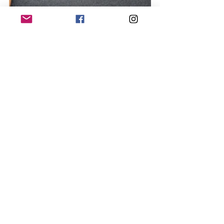
Presse:
https://www.paz-online.de/lokales/peine-
lk/peine/lkw-unfall-auf-der-a2-bei-peine-
fahrzeug-geraet-in-brand-
RJSKUH4WG5CSXBZGX3EPVY5USU.html
?
utm_term=Autofeed&utm_medium=Social&
utm_source=Facebook&fbclid=IwZXh0bgN
hZW0CMTEAAR0mMNbP_KfclUOiLNhKhe
cZp3h68AyyPELWDx9nEE_ZMQ92P0vSw
m24zTk_aem_hdD-
42iSXEbkQHtmJkLxJA&sfnsn=scwspwa#E
chobox=1738134538
#einsatz2025
#einsätze2025