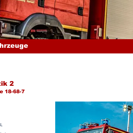
hrzeuge
ik 2
e 18-68-7
BL