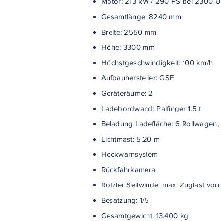
Motor: 213 kW / 290 PS bei 2300 U
Gesamtlänge: 8240 mm
Breite: 2550 mm
Höhe: 3300 mm
Höchstgeschwindigkeit: 100 km/h
Aufbauhersteller: GSF
Geräteräume: 2
Ladebordwand: Palfinger 1.5 t
Beladung Ladefläche: 6 Rollwagen, 
Lichtmast: 5,20 m
Heckwarnsystem
Rückfahrkamera
Rotzler Seilwinde: max. Zuglast vorne
B
esatzung: 1/5
Gesamtgewicht: 13.400 kg