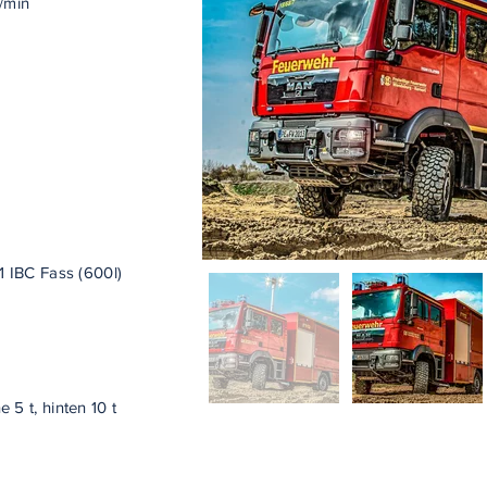
/min
1 IBC Fass (600l)
 5 t, hinten 10 t