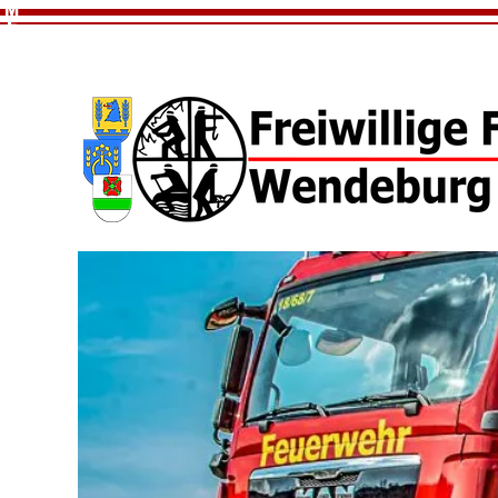
M
E
N
U