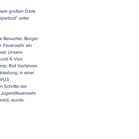
einem großen Dank 
partout“ unter 
e Besucher, Bürger 
r Feuerwehr ein 
sel. Unsere 
und 4. Von 
p; Roll Verfahren 
eidung; in einer 
 VU3 
n Schritte der 
r Jugendfeuerwehr 
ren), wurde 