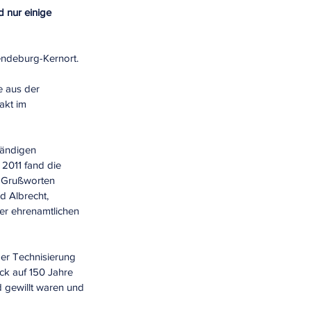
d nur einige 
endeburg-Kernort.
 aus der 
akt im 
tändigen 
2011 fand die 
n Grußworten
d Albrecht, 
r ehrenamtlichen 
der Technisierung 
ck auf 150 Jahre 
 gewillt waren und 