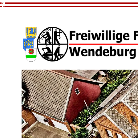
M
E
N
U