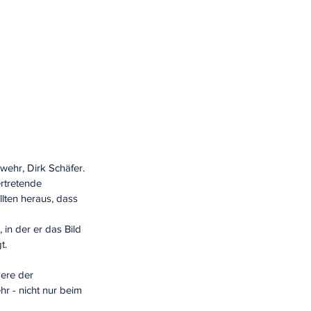
ehr, Dirk Schäfer. 
rtretende 
ten heraus, dass 
 
n der er das Bild 
t.
ere der 
r - nicht nur beim 