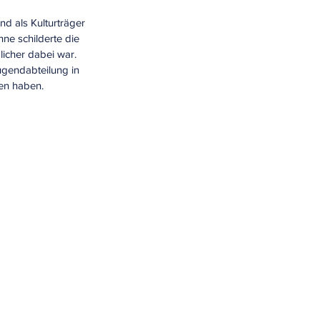
nd als Kulturträger 
ne schilderte die 
icher dabei war. 
ugendabteilung in 
en haben.