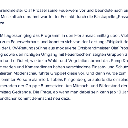
sbrandmeister Olaf Prössel seine Feuerwehr vor und beendete nach 
. Musikalisch umrahmt wurde der Festakt durch die Blaskapelle „Passe
za.
ttagessen ging das Programm in den Floriansnachmittag über. Viel
 zum Feuerwehrhaus und konnten sich von der Leistungsfähigkeit de
 der LKW-Rettungsbühne aus moderierte Ortsbrandmeister Olaf Prös
g sowie den richtigen Umgang mit Feuerlöschern zeigten Gruppen 3 
t und erläutert, wie beim Wald- und Vegetationsbrand das Pump &am
meraden und Kameradinnen haben verschiedene Einsatz- und Schutzkl
tierten Modenschau führte Gruppe1 diese vor. Und dann wurde zum
klemmter Person) alarmiert. Tobias Klingenberg erläuterte die einzelne
Kameraden der Gruppe 5 umsetzten. Am Mitmach- und Bilderstand de
ittag Gedränge. Die Frage, ab wann man dabei sein kann (ab 10 Jah
ugendlicher kommt demnächst neu dazu.