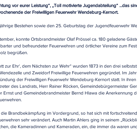
htung vor eurer Leistung“, „Toll motivierte Jugendabteilung“ ...das sin
chenende der Freiwilligen Feuerwehr Wendeburg-Kernort.
0 jährige Bestehen sowie den 25. Geburtstag der Jugendfeuerwehr W
mber, konnte Ortsbrandmeister Olaf Prössel ca. 180 geladene Gäste
barter und befreundeter Feuerwehren und örtlicher Vereine zum Fest
olz begrüßen.
tt zur Ehr‘, dem Nächsten zur Wehr“ wurden 1873 in den drei selbsts
ndezelle und Zweidorf Freiwillige Feuerwehren gegründet. Im Jahr 
dung der Freiwilligen Feuerwehr Wendeburg-Kernort statt. In ihre
rtreter des Landrats, Herr Rainer Röcken, Gemeindebürgermeister Ger
er Ernst und Gemeindebrandmeister Bernd Hlawa die Anerkennung de
euerwehren.
t die Brandbekämpfung im Vordergrund, so hat sich mit fortschreiten
erwehren sehr verändert. Auch Martin Ahlers ging in seinem „Rückbli
hen, die Kameradinnen und Kameraden, ein, die immer da waren und