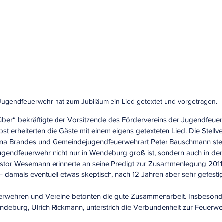
Jugendfeuerwehr hat zum Jubiläum ein Lied getextet und vorgetragen.
ber“ bekräftigte der Vorsitzende des Fördervereins der Jugendfeuerw
st erheiterten die Gäste mit einem eigens getexteten Lied. Die Stellve
ina Brandes und Gemeindejugendfeuerwehrart Peter Bauschmann stell
Jugendfeuerwehr nicht nur in Wendeburg groß ist, sondern auch in der
stor Wesemann erinnerte an seine Predigt zur Zusammenlegung 2011, i
 damals eventuell etwas skeptisch, nach 12 Jahren aber sehr gefestig
erwehren und Vereine betonten die gute Zusammenarbeit. Insbesond
eburg, Ulrich Rickmann, unterstrich die Verbundenheit zur Feuerweh