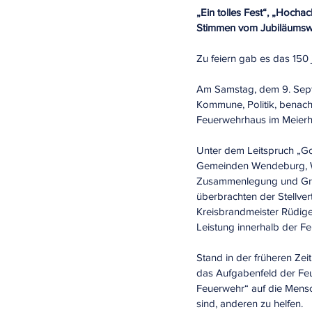
„Ein tolles Fest“, „Hochac
Stimmen vom Jubiläumswo
Zu feiern gab es das 15
Am Samstag, dem 9. Septe
Kommune, Politik, benach
Feuerwehrhaus im Meierh
Unter dem Leitspruch „Go
Gemeinden Wendeburg, We
Zusammenlegung und Grün
überbrachten der Stellve
Kreisbrandmeister Rüdig
Leistung innerhalb der F
Stand in der früheren Zei
das Aufgabenfeld der Feu
Feuerwehr“ auf die Mensc
sind, anderen zu helfen.