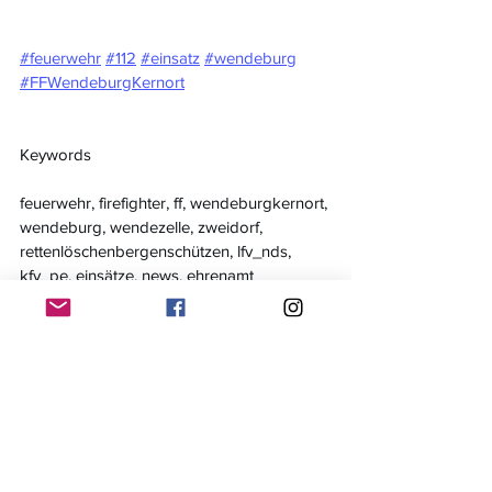
#feuerwehr
#112
#einsatz
#wendeburg
#FFWendeburgKernort
Keywords
feuerwehr, firefighter, ff, wendeburgkernort, 
wendeburg, wendezelle, zweidorf, 
rettenlöschenbergenschützen, lfv_nds, 
kfv_pe, einsätze, news, ehrenamt
Einsätze
Alle ansehen
Aktuelle Beiträge