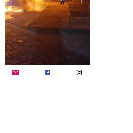
Presse:
#einsatz2023
#einsätze2023
#vu3
#schweine
#autobahn
#a2
#bab2