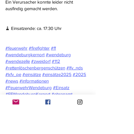
Ein Verursacher konnte leider nicht 
ausfindig gemacht werden.
🧹 Einsatzende: ca. 17:30 Uhr
#feuerwehr
#firefighter
#ff
#wendeburgkernort
#wendeburg
#wendezelle
#zweidorf
#112
#rettenlöschenbergenschützen
#lfv_nds
#kfv_pe
#einsätze
#einsätze2025
#2025
#news
#informationen
#FeuerwehrWendeburg
#Einsatz
#FFWendeburgKernort
#ehrenamt
2025
Einsätze