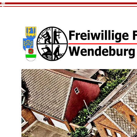
M
E
N
U