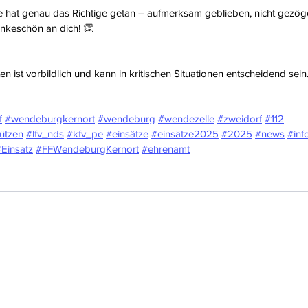
e hat genau das Richtige getan – aufmerksam geblieben, nicht gezöge
nkeschön an dich! 👏
n ist vorbildlich und kann in kritischen Situationen entscheidend sein
f
#wendeburgkernort
#wendeburg
#wendezelle
#zweidorf
#112
ützen
#lfv_nds
#kfv_pe
#einsätze
#einsätze2025
#2025
#news
#inf
Einsatz
#FFWendeburgKernort
#ehrenamt