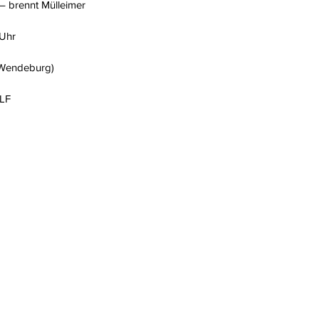
 – brennt Mülleimer
 Uhr
 (Wendeburg)
TLF