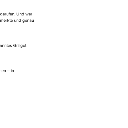
gerufen. Und wer 
bemerkte und genau 
nntes Grillgut 
nen – in 