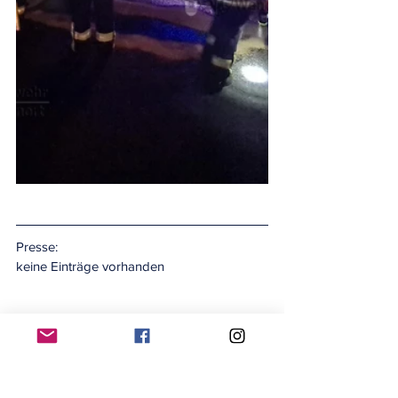
Presse:
keine Einträge vorhanden
#einsatz2021
#einsätze2021
#öl
#raststätte
#a2
#zweidorferholz
#diesel
Einsätze