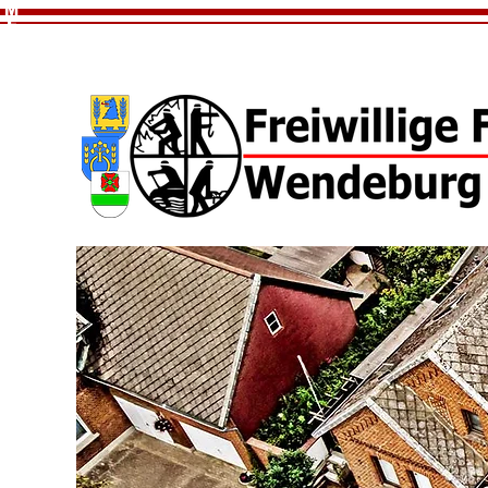
M
E
N
U