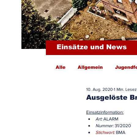
Einsätze und News
Alle
Allgemein
Jugendf
10. Aug. 2020
1 Min. Lesez
Ausgelöste B
Einsatzinformation:
Art:
 ALARM
Nummer:
 31/2020
Stichwort
:
 BMA